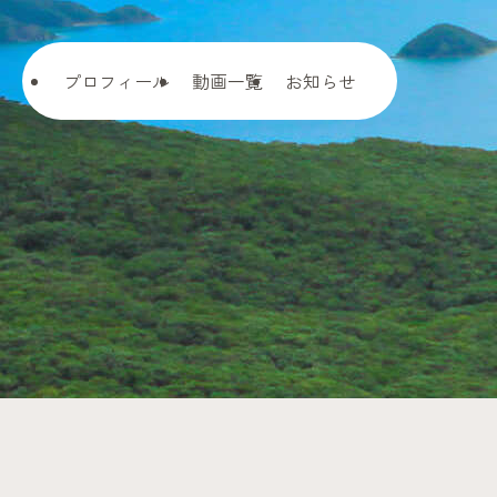
内
容
を
プロフィール
動画一覧
お知らせ
ス
キ
ッ
プ