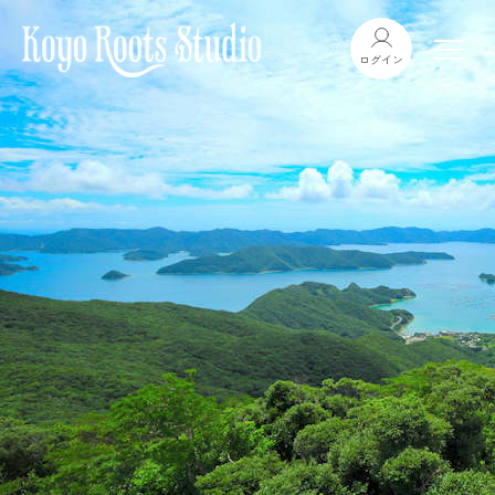
内
容
ログイン
を
ス
キ
ッ
プ